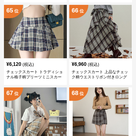
65
66
位
位
¥
6,120
¥
6,960
(税込)
(税込)
チェックスカート トラディショ
チェックスカート 上品なチェッ
ナル格子柄プリーツミニスカー
ク柄ウエストリボン付きロング
ト
スカート
67
68
位
位