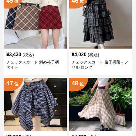
45
46
位
位
¥
3,430
¥
4,020
(税込)
(税込)
チェックスカート 斜め格子柄
チェックスカート 格子柄段々フ
タイト
リル ロング
47
48
位
位