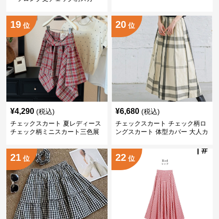
ト
19
20
位
位
¥
4,290
¥
6,680
(税込)
(税込)
チェックスカート 夏レディース
チェックスカート チェック柄ロ
チェック柄ミニスカート三色展
ングスカート 体型カバー 大人カ
開
ジュアル 全色展開
21
22
位
位