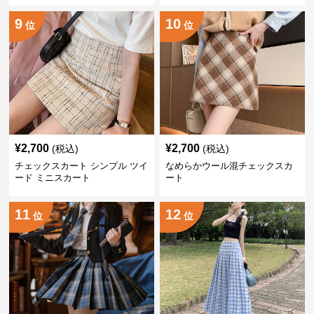
9
10
位
位
¥
2,700
¥
2,700
(税込)
(税込)
チェックスカート シンプル ツイ
なめらかウール混チェックスカ
ード ミニスカート
ート
11
12
位
位