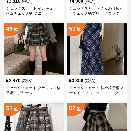
¥
3,810
¥
4,980
(税込)
(税込)
チェックスカート イレギュラー
チェックスカート ふんわり広が
ヘムチェック柄 ミニ
るチェック柄プリーツ ロング
49
50
位
位
¥
2,970
¥
3,350
(税込)
(税込)
チェックスカート クラシック格
チェックスカート 斜め格子柄マ
子柄 プリーツ
ーメイドシルエット ロング
51
52
位
位