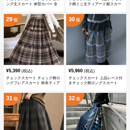
ング丈スカート 体型カバー 全
ク柄ミニ丈ティアード裾スカー
11色展開
ト
29
30
位
位
¥
5,390
¥
5,960
(税込)
(税込)
チェックスカート チェック柄ロ
チェックスカート 上品レース付
ングフレアスカート 秋冬ティア
きチェック柄ロングスカート
ード
31
32
位
位