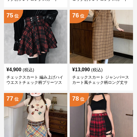
75
76
位
位
¥
4,900
¥
13,090
(税込)
(税込)
チェックスカート 編み上げハイ
チェックスカート ジャンパース
ウエストチェック柄プリーツス
カート風チェック柄ロング丈サ
カート
ロペットスカート
77
78
位
位