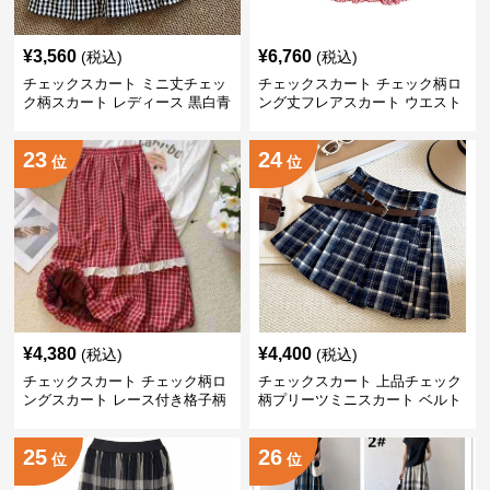
¥
3,560
¥
6,760
(税込)
(税込)
チェックスカート ミニ丈チェッ
チェックスカート チェック柄ロ
ク柄スカート レディース 黒白青
ング丈フレアスカート ウエスト
格子 2色展開
ゴム全6色
23
24
位
位
¥
4,380
¥
4,400
(税込)
(税込)
チェックスカート チェック柄ロ
チェックスカート 上品チェック
ングスカート レース付き格子柄
柄プリーツミニスカート ベルト
4色展開
付き
25
26
位
位