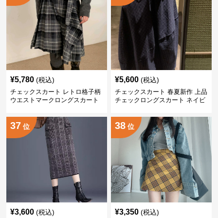
¥
5,780
¥
5,600
(税込)
(税込)
チェックスカート レトロ格子柄
チェックスカート 春夏新作 上品
ウエストマークロングスカート
チェックロングスカート ネイビ
ー
37
38
位
位
¥
3,600
¥
3,350
(税込)
(税込)