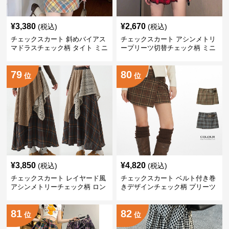
¥
3,380
¥
2,670
(税込)
(税込)
チェックスカート 斜めバイアス
チェックスカート アシンメトリ
マドラスチェック柄 タイト ミニ
ープリーツ切替チェック柄 ミニ
スカート
スカート
79
80
位
位
¥
3,850
¥
4,820
(税込)
(税込)
チェックスカート レイヤード風
チェックスカート ベルト付き巻
アシンメトリーチェック柄 ロン
きデザインチェック柄 プリーツ
グスカート
ミニスカート
81
82
位
位