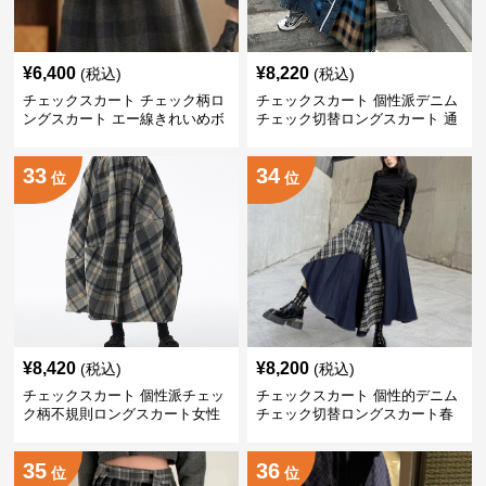
¥
6,400
¥
8,220
(税込)
(税込)
チェックスカート チェック柄ロ
チェックスカート 個性派デニム
ングスカート エー線きれいめボ
チェック切替ロングスカート 通
トムス
学通勤
33
34
位
位
¥
8,420
¥
8,200
(税込)
(税込)
チェックスカート 個性派チェッ
チェックスカート 個性的デニム
ク柄不規則ロングスカート女性
チェック切替ロングスカート春
用新作
新作
35
36
位
位