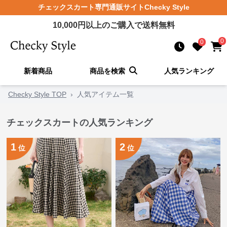
チェックスカート
専門通販サイト
Checky Style
10,000
円以上のご購入で送料無料
0
0
新着商品
商品を検索
人気ランキング
Checky Style TOP
›
人気アイテム一覧
チェックスカートの人気ランキング
1
2
位
位