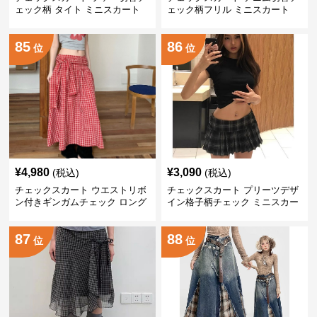
ェック柄 タイト ミニスカート
ェック柄フリル ミニスカート
85
86
位
位
¥
4,980
¥
3,090
(税込)
(税込)
チェックスカート ウエストリボ
チェックスカート プリーツデザ
ン付きギンガムチェック ロング
イン格子柄チェック ミニスカー
丈
ト
87
88
位
位