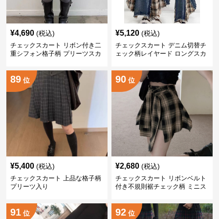
¥
4,690
¥
5,120
(税込)
(税込)
チェックスカート リボン付き二
チェックスカート デニム切替チ
重シフォン格子柄 プリーツスカ
ェック柄レイヤード ロングスカ
ート
ート
89
90
位
位
¥
5,400
¥
2,680
(税込)
(税込)
チェックスカート 上品な格子柄
チェックスカート リボンベルト
プリーツ入り
付き不規則裾チェック柄 ミニス
カート
91
92
位
位