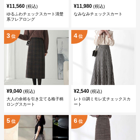
¥
11,560
¥
11,980
(税込)
(税込)
ゆるふわチェックスカート清楚
なみなみチェックスカート
系フレアロング
3
4
位
位
¥
9,040
¥
2,540
(税込)
(税込)
大人の余裕を引き立てる格子柄
レトロ調ミモレ丈チェックスカ
ロングスカート
ート
5
6
位
位