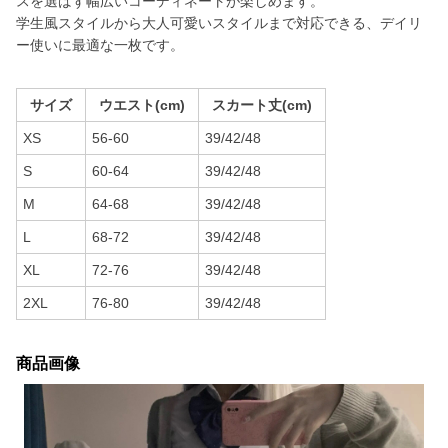
スを選ばず幅広いコーディネートが楽しめます。
学生風スタイルから大人可愛いスタイルまで対応できる、デイリ
ー使いに最適な一枚です。
サイズ
ウエスト(cm)
スカート丈(cm)
XS
56-60
39/42/48
S
60-64
39/42/48
M
64-68
39/42/48
L
68-72
39/42/48
XL
72-76
39/42/48
2XL
76-80
39/42/48
商品画像