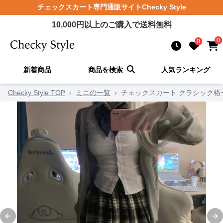
チェックスカート
専門通販サイト
Checky Style
10,000
円以上のご購入で送料無料
0
0
新着商品
商品を検索
人気ランキング
Checky Style TOP
›
ミニの一覧
›
チェックスカート クラシック格
Previous slide
Ne