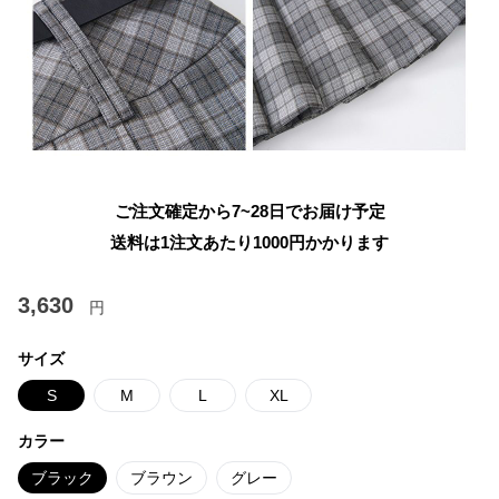
ご注文確定から7~28日でお届け予定
送料は1注文あたり
1000
円かかります
3,630
円
サイズ
S
M
L
XL
カラー
ブラック
ブラウン
グレー