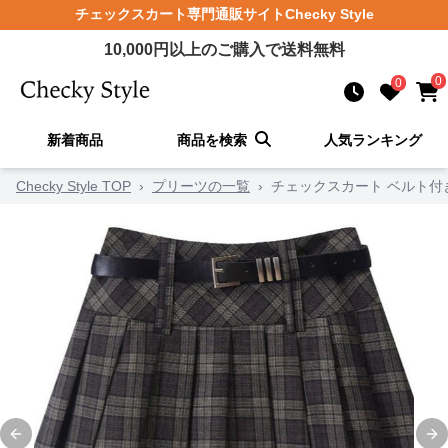
チェックスカート
専門通販サイト
Checky Style
10,000
円以上のご購入で送料無料
0
0
新着商品
商品を検索
人気ランキング
Checky Style TOP
›
プリーツの一覧
›
チェックスカート ベルト
Previous slide
Ne