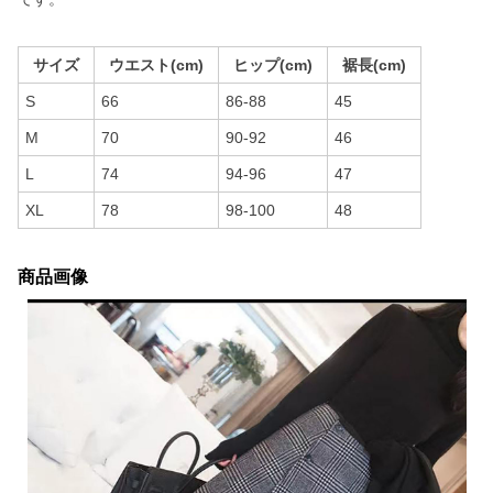
サイズ
ウエスト(cm)
ヒップ(cm)
裾長(cm)
S
66
86-88
45
M
70
90-92
46
L
74
94-96
47
XL
78
98-100
48
商品画像