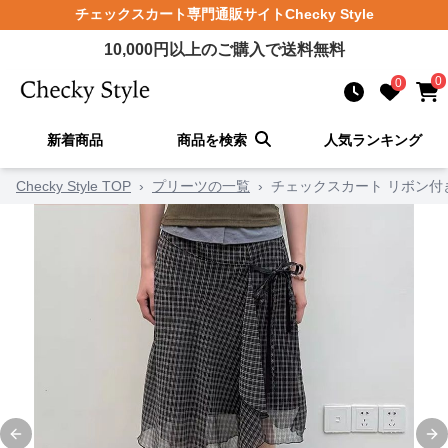
チェックスカート
専門通販サイト
Checky Style
10,000
円以上のご購入で送料無料
0
0
新着商品
商品を検索
人気ランキング
Checky Style TOP
›
プリーツの一覧
›
チェックスカート リボン付
Previous slide
Ne