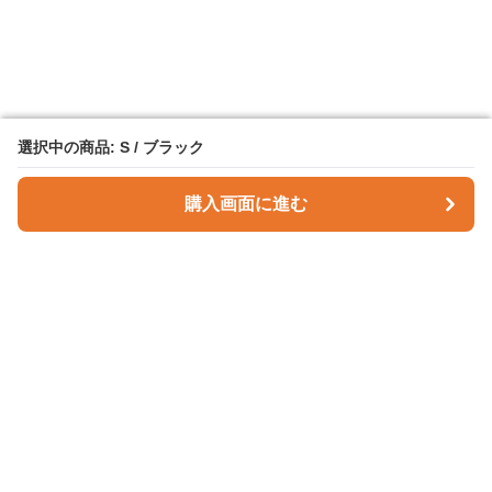
選択中の商品: S / ブラック
選択中の商品: S / ブラック
購入画面に進む
購入画面に進む
Checky Style
について