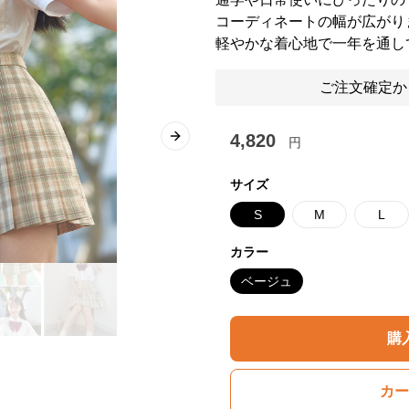
コーディネートの幅が広がり
軽やかな着心地で一年を通し
ご注文確定か
4,820
円
Next slide
サイズ
S
M
L
カラー
ベージュ
購
カー