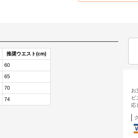
推奨ウエスト(cm)
60
65
70
お
ビ
74
応