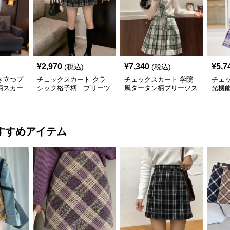
¥
2,970
¥
7,340
¥
5,7
(税込)
(税込)
き立つプ
チェックスカート クラ
チェックスカート 学院
チェ
柄スカー
シック格子柄 プリーツ
風タータン柄プリーツス
光機
カート
ツス
すすめアイテム