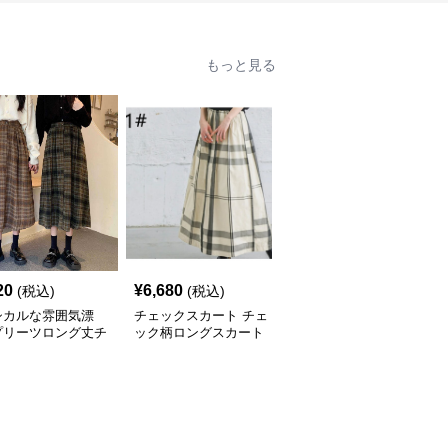
もっと見る
20
¥
6,680
¥
6,760
(税込)
(税込)
(税込)
シカルな雰囲気漂
チェックスカート チェ
チェックスカート チェ
プリーツロング丈チ
ック柄ロングスカート
ック柄ロング丈フレアス
ク柄スカート
体型カバー 大人カジュ
カート ウエストゴム全6
アル 全色展開
色