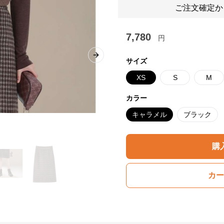
ご注文確定か
7,780
円
Next slide
サイズ
XS
S
M
カラー
キャラメル
ブラック
購
カー