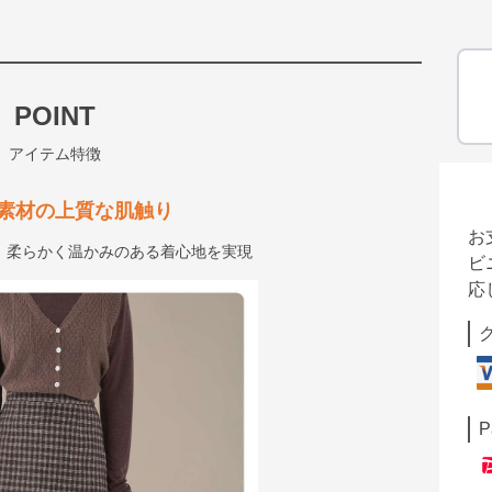
POINT
アイテム特徴
素材の上質な肌触り
お
、柔らかく温かみのある着心地を実現
ビ
応
P