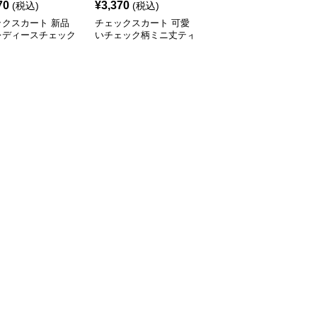
70
¥
3,370
¥
3,930
(税込)
(税込)
(税込)
ックスカート 新品
チェックスカート 可愛
チェックスカート サイ
レディースチェック
いチェック柄ミニ丈ティ
ドボタン付きプリーツチ
ニスカート2色展開
アード裾スカート
ェック柄 ミニ