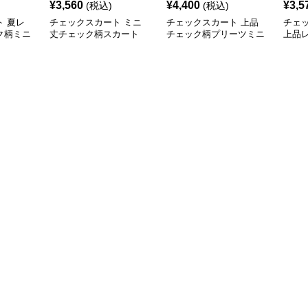
¥
3,560
¥
4,400
¥
3,5
(税込)
(税込)
 夏レ
チェックスカート ミニ
チェックスカート 上品
チェ
ク柄ミニ
丈チェック柄スカート
チェック柄プリーツミニ
上品
開
レディース 黒白青格子 2
スカート ベルト付き
柄ミ
色展開