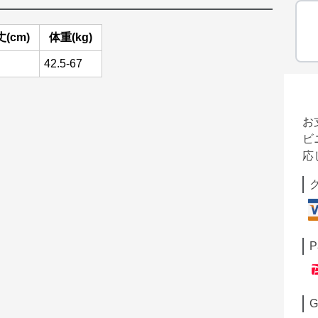
(cm)
体重(kg)
42.5-67
お
ビ
応
P
G