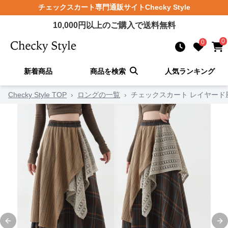
チェックスカート
専門通販サイト
Checky Style
10,000
円以上のご購入で送料無料
0
0
新着商品
商品を検索
人気ランキング
Checky Style TOP
›
ロングの一覧
›
チェックスカート レイヤード
Previous slide
Ne