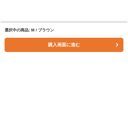
選択中の商品: M / ブラウン
選択中の商品: M / ブラウン
購入画面に進む
購入画面に進む
Checky Style
について