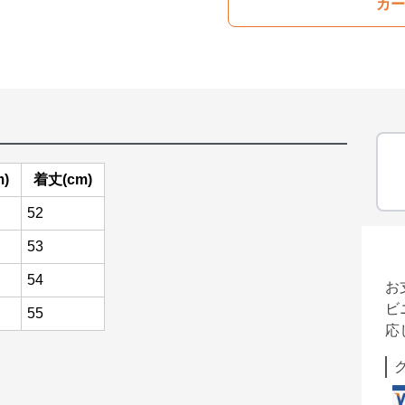
カー
)
着丈(cm)
52
53
54
お
ビ
55
応