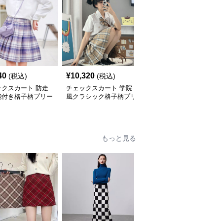
40
¥
10,320
¥
3,630
(税込)
(税込)
(税込)
ックスカート 防走
チェックスカート 学院
チェックスカート ベル
能付き格子柄プリー
風クラシック格子柄プリ
ト付きチェック柄プリー
カート
ーツミニスカート
ツミニスカート
もっと見る