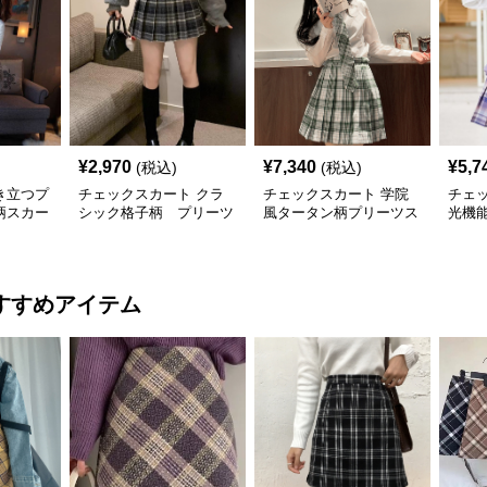
¥
2,970
¥
7,340
¥
5,7
(税込)
(税込)
き立つプ
チェックスカート クラ
チェックスカート 学院
チェ
柄スカー
シック格子柄 プリーツ
風タータン柄プリーツス
光機
カート
ツス
すすめアイテム