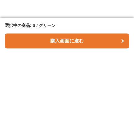
選択中の商品: S / グリーン
選択中の商品: S / グリーン
購入画面に進む
購入画面に進む
Checky Style
について