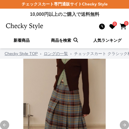
チェックスカート
専門通販サイト
Checky Style
10,000
円以上のご購入で送料無料
0
0
新着商品
商品を検索
人気ランキング
Checky Style TOP
›
ロングの一覧
›
チェックスカート クラシック
Previous slide
Ne