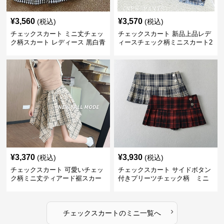
¥
3,560
¥
3,570
(税込)
(税込)
チェックスカート ミニ丈チェッ
チェックスカート 新品上品レデ
ク柄スカート レディース 黒白青
ィースチェック柄ミニスカート2
格子 2色展開
色展開
¥
3,370
¥
3,930
(税込)
(税込)
チェックスカート 可愛いチェッ
チェックスカート サイドボタン
ク柄ミニ丈ティアード裾スカー
付きプリーツチェック柄 ミニ
ト
›
チェックスカート
の
ミニ
一覧へ