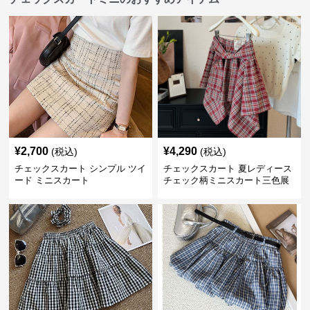
¥
2,700
¥
4,290
(税込)
(税込)
チェックスカート シンプル ツイ
チェックスカート 夏レディース
ード ミニスカート
チェック柄ミニスカート三色展
開