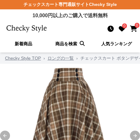
チェックスカート
専門通販サイト
Checky Style
10,000
円以上のご購入で送料無料
0
0
新着商品
商品を検索
人気ランキング
Checky Style TOP
›
ロングの一覧
›
チェックスカート ボタンデ
Previous slide
Ne