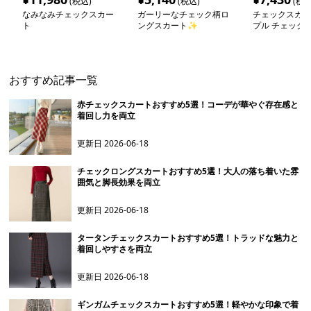
(税込)
(税込)
(税込
なみなみチェックスカー
ガーリーなチェック柄ロ
チェックスカー
ト
ングスカート✨
プル チェック柄
スカート
おすすめ記事一覧
赤チェックスカートおすすめ5選！コーデが華やぐ存在感と
着回し力を両立
更新日
2026-06-18
チェックロングスカートおすすめ5選！大人の落ち着いた雰
囲気と脚長効果を両立
更新日
2026-06-18
タータンチェックスカートおすすめ5選！トラッドな魅力と
着回しやすさを両立
更新日
2026-06-18
ギンガムチェックスカートおすすめ5選！軽やかな印象で着