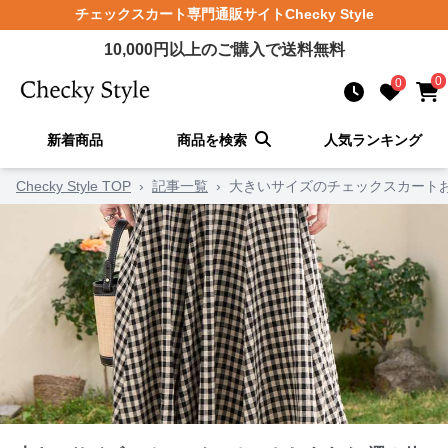
チェックスカート
専門通販サイト
Checky Style
10,000
円以上のご購入で送料無料
0
0
新着商品
商品を検索
人気ランキング
Checky Style TOP
›
記事一覧
›
大きいサイズのチェックスカート