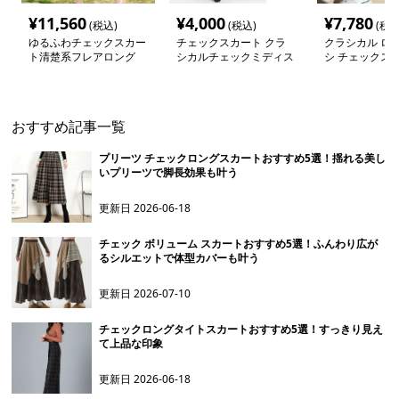
¥
11,560
¥
4,000
¥
7,780
(税込)
(税込)
(税込
ゆるふわチェックスカー
チェックスカート クラ
クラシカル ロン
ト清楚系フレアロング
シカルチェックミディス
シ チェックス
カート
おすすめ記事一覧
プリーツ チェックロングスカートおすすめ5選！揺れる美し
いプリーツで脚長効果も叶う
更新日
2026-06-18
チェック ボリューム スカートおすすめ5選！ふんわり広が
るシルエットで体型カバーも叶う
更新日
2026-07-10
チェックロングタイトスカートおすすめ5選！すっきり見え
て上品な印象
更新日
2026-06-18