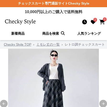
チェックスカート
専門通販サイト
Checky Style
10,000
円以上のご購入で送料無料
0
0
新着商品
商品を検索
人気ランキング
Checky Style TOP
›
ミモレ丈の一覧
›
レトロ調チェックスカート
Previous slide
Ne