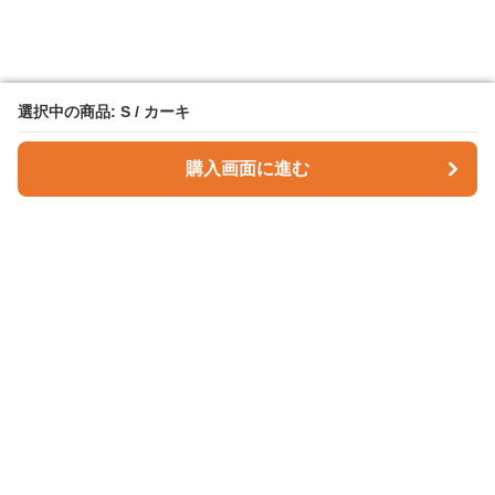
選択中の商品: S / カーキ
選択中の商品: S / カーキ
購入画面に進む
購入画面に進む
Checky Style
について