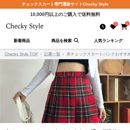
チェックスカート
専門通販サイト
Checky Style
10,000
円以上のご購入で送料無料
0
0
新着商品
商品を検索
人気ランキング
Checky Style TOP
›
記事一覧
›
赤チェックスカートパンクおすす