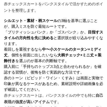
赤チェックスカートをパンクスタイルで活かすためのポイ
ントを整理します。
シルエット・素材・柄スケール
の3軸を基準に選ぶこと
が、購入ミスを防ぐ最短ルートです。
「ブリティッシュパンク」か「ゴスパンク」か、
目指すス
タイルの方向性を先に決める
と選択肢が絞り込みやすくな
ります。
着回しを重視するなら
中〜小スケールのタータン×ミディ
丈
、個性を前面に出したいなら
大柄チェック×ミニ丈＋装
飾付き
を選ぶのが基本の判断軸です。
購入前に「手持ちのトップス3点と合わせられるか」を確
認する習慣が、後悔を防ぐ実践的な方法です。
赤のトーン（ビビッド・ワイン・くすみ）は画面と実物で
印象が異なるケースがあるため、素材説明や詳細画像を必
ず確認してください。
赤チェックスカートは、パンクスタイルの中でも特に
自己
表現の強度が高いアイテム
です。