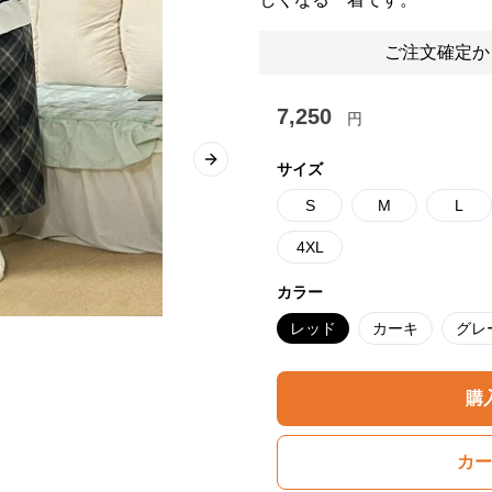
ご注文確定か
7,250
円
Next slide
サイズ
S
M
L
4XL
カラー
レッド
カーキ
グレ
購
カー