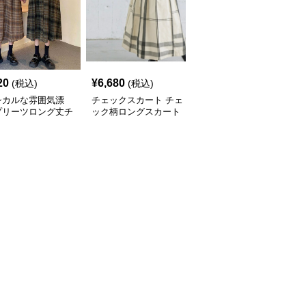
20
¥
6,680
¥
6,760
(税込)
(税込)
(税込)
シカルな雰囲気漂
チェックスカート チェ
チェックスカート チェ
プリーツロング丈チ
ック柄ロングスカート
ック柄ロング丈フレアス
ク柄スカート
体型カバー 大人カジュ
カート ウエストゴム全6
アル 全色展開
色