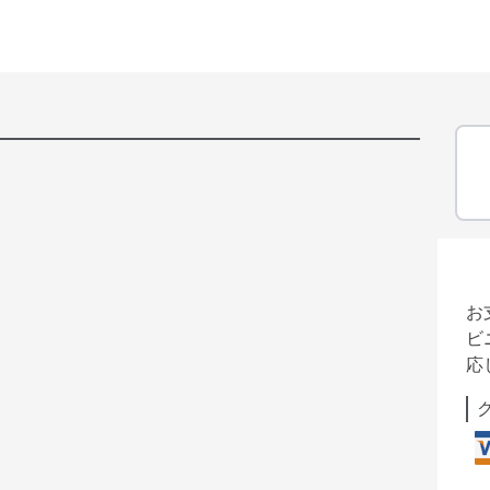
お
ビ
応