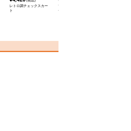
(税込)
(税込)
(税込
レトロ調チェックスカー
マーメイドチェックスカ
なめらか上質チ
ト
ート
カート