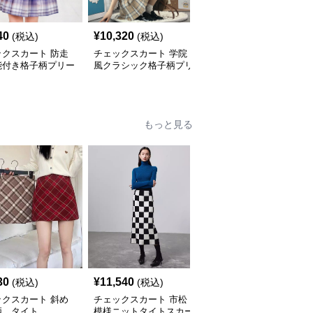
40
¥
10,320
¥
3,630
(税込)
(税込)
(税込)
ックスカート 防走
チェックスカート 学院
チェックスカート ベル
能付き格子柄プリー
風クラシック格子柄プリ
ト付きチェック柄プリー
カート
ーツミニスカート
ツミニスカート
もっと見る
30
¥
11,540
¥
3,380
(税込)
(税込)
(税込)
ックスカート 斜め
チェックスカート 市松
チェックスカート 斜め
柄 タイト
模様ニットタイトスカー
バイアスマドラスチェッ