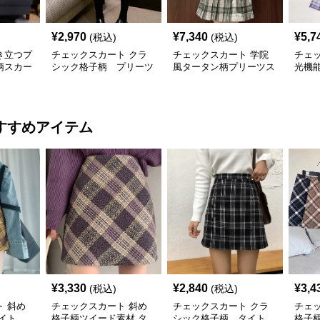
¥
2,970
¥
7,340
¥
5,7
(税込)
(税込)
き立つプ
チェックスカート クラ
チェックスカート 学院
チェ
柄スカー
シック格子柄 プリーツ
風タータン柄プリーツス
光機
カート
ツス
すすめアイテム
¥
3,330
¥
2,840
¥
3,4
(税込)
(税込)
 斜め
チェックスカート 斜め
チェックスカート クラ
チェ
イト
格子柄ツイード素材 タ
シック格子柄 タイト
格子