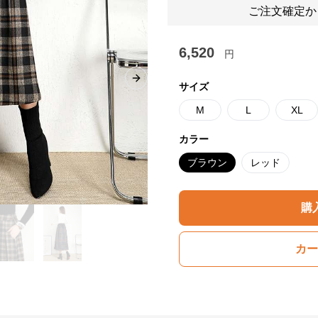
ご注文確定か
6,520
円
Next slide
サイズ
M
L
XL
カラー
ブラウン
レッド
購
カー