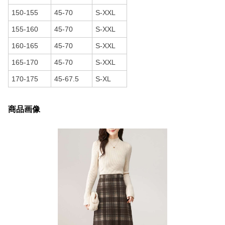
150-155
45-70
S-XXL
155-160
45-70
S-XXL
160-165
45-70
S-XXL
165-170
45-70
S-XXL
170-175
45-67.5
S-XL
商品画像