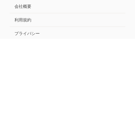
会社概要
利用規約
プライバシー
特定商取引法に基づく表記
個人・法人のお客様のお問い合わせ
カテゴリーから探す
・
ミニ
・
ロング
・
プリーツ
・
タイト
関連サイト
・
ジャンパー スカート専門通販サイト ジャンスカ