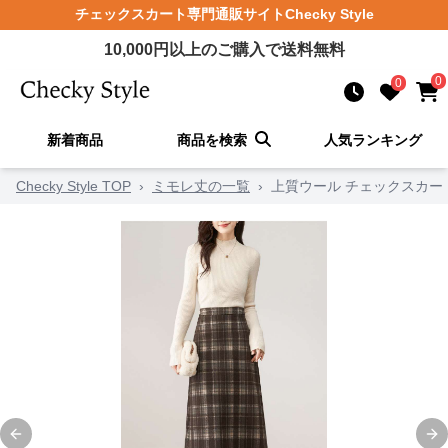
チェックスカート
専門通販サイト
Checky Style
10,000
円以上のご購入で送料無料
0
0
新着商品
商品を検索
人気ランキング
Checky Style TOP
›
ミモレ丈の一覧
›
上質ウール チェックスカー
Previous slide
Ne