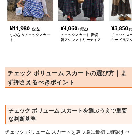
¥
11,980
¥
4,060
¥
3,850
(税込)
(税込)
(税込
なみなみチェックスカー
チェックスカート 裾切
チェックスカー
ト
替アシンメトリーティア
ヤード風アシン
ードチェックスカート
チェック柄 ロ
ロング丈
ート
チェック ボリューム スカートの選び方｜ま
ず押さえるべきポイント
チェック ボリューム スカートを選ぶうえで重要
な判断基準
チェック ボリューム スカートを選ぶ際に最初に確認すべ