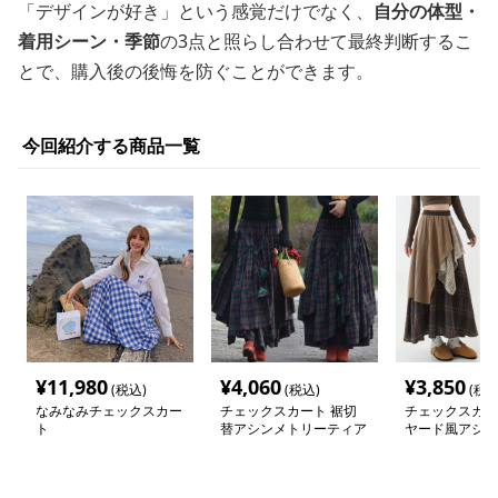
「デザインが好き」という感覚だけでなく、
自分の体型・
着用シーン・季節
の3点と照らし合わせて最終判断するこ
とで、購入後の後悔を防ぐことができます。
今回紹介する商品一覧
¥
11,980
¥
4,060
¥
3,850
(税込)
(税込)
(税込
なみなみチェックスカー
チェックスカート 裾切
チェックスカー
ト
替アシンメトリーティア
ヤード風アシン
ードチェックスカート
チェック柄 ロ
ロング丈
ート