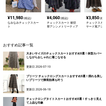
¥
11,980
¥
4,060
¥
3,850
(税込)
(税込)
(税込
なみなみチェックスカー
チェックスカート 裾切
チェックスカー
ト
替アシンメトリーティア
ヤード風アシン
ードチェックスカート
チェック柄 ロ
ロング丈
ート
おすすめ記事一覧
大きいサイズのチェックスカートおすすめ5選！体型カバー
しながらおしゃれに着こなせる
更新日
2026-07-10
プリーツ チェックロングスカートおすすめ5選！揺れる美し
いプリーツで脚長効果も叶う
更新日
2026-06-18
チェックロングタイトスカートおすすめ5選！すっきり見え
て上品な印象