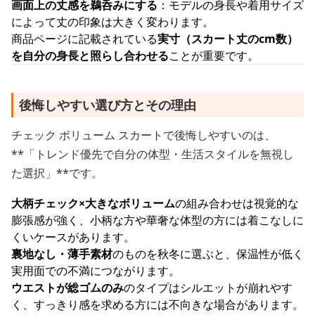
画面上の丈感を鵜呑みにする
：モデルの身長や着用サイズ
によって丈の印象は大きく変わります。
商品ページに記載されている
実寸（スカート丈のcm数）
を自分の身長と照らし合わせる
ことが重要です。
後悔しやすい選び方とその理由
チェック ボリューム スカートで後悔しやすいのは、
**「トレンド優先で自分の体型・生活スタイルを無視し
た選択」**です。
大柄チェック×大きなボリューム
の組み合わせは視覚的な
膨張感が強く、小柄な方や華奢な体型の方には着こなしに
くいケースがあります。
裏地なし・薄手素材
のものを秋冬に選ぶと、保温性が低く
実用面での不満につながります。
ウエストが総ゴムのみ
のタイプはシルエットが崩れやす
く、すっきり感を求める方には不向きな場合があります。