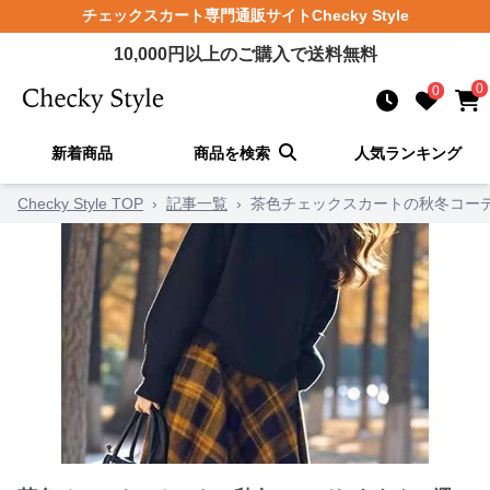
チェックスカート
専門通販サイト
Checky Style
10,000
円以上のご購入で送料無料
0
0
新着商品
商品を検索
人気ランキング
Checky Style TOP
›
記事一覧
›
茶色チェックスカートの秋冬コーデ