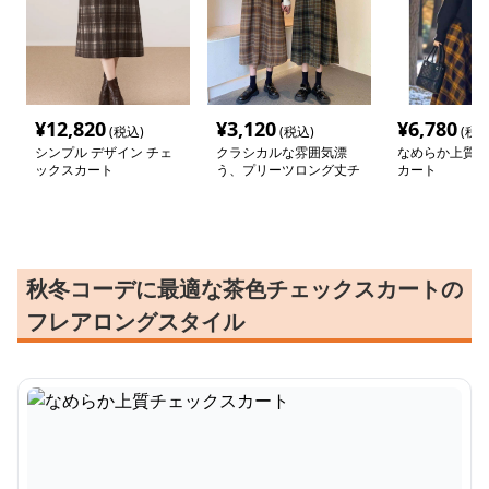
¥
12,820
¥
3,120
¥
6,780
(税込)
(税込)
(税込
シンプル デザイン チェ
クラシカルな雰囲気漂
なめらか上質チ
ックスカート
う、プリーツロング丈チ
カート
ェック柄スカート
秋冬コーデに最適な茶色チェックスカートの
フレアロングスタイル