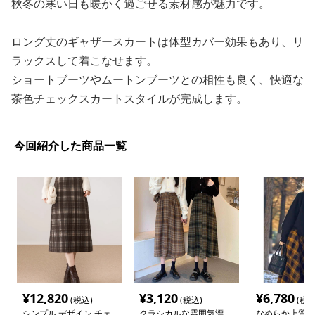
秋冬の寒い日も暖かく過ごせる素材感が魅力です。
ロング丈のギャザースカートは体型カバー効果もあり、リ
ラックスして着こなせます。
ショートブーツやムートンブーツとの相性も良く、快適な
茶色チェックスカートスタイルが完成します。
今回紹介した商品一覧
¥
12,820
¥
3,120
¥
6,780
(税込)
(税込)
(税込
シンプル デザイン チェ
クラシカルな雰囲気漂
なめらか上質チ