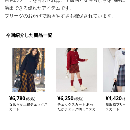
茶色のブーツを合わせれば、季節感と女性らしさを同時に
演出できる優れたアイテムです。
プリーツのおかげで動きやすさも確保されています。
今回紹介した商品一覧
¥
6,780
¥
6,250
¥
4,420
(税込)
(税込)
(税込
なめらか上質チェックス
チェックスカート あっ
制服風プリーツ
カート
たかチェック柄ミニスカ
スカート
ート