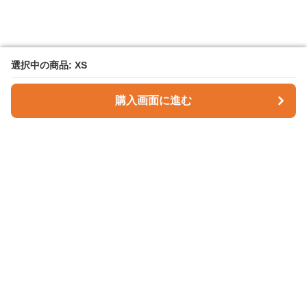
選択中の商品: XS
選択中の商品: XS
購入画面に進む
購入画面に進む
Checky Style
について