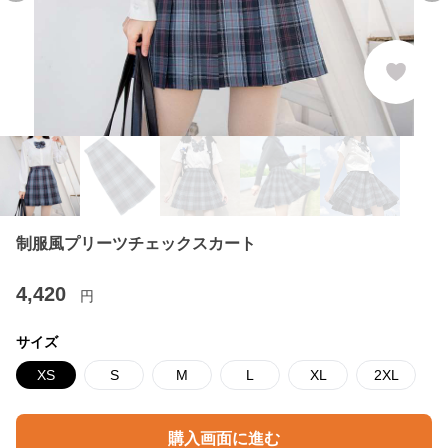
制服風プリーツチェックスカート
4,420
円
サイズ
XS
S
M
L
XL
2XL
購入画面に進む