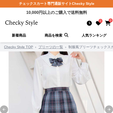
チェックスカート
専門通販サイト
Checky Style
10,000
円以上のご購入で送料無料
0
0
新着商品
商品を検索
人気ランキング
Checky Style TOP
›
プリーツの一覧
›
制服風プリーツチェックス
Previous slide
Ne