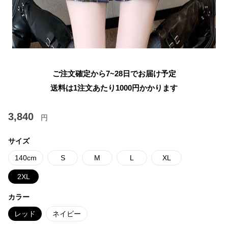
ご注文確定から7~28日でお届け予定
送料は1注文あたり
1000
円かかります
3,840
円
サイズ
140cm
S
M
L
XL
2XL
カラー
レッド
ネイビー