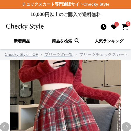
チェックスカート
専門通販サイト
Checky Style
10,000
円以上のご購入で送料無料
0
0
新着商品
商品を検索
人気ランキング
Checky Style TOP
›
プリーツの一覧
›
プリーツチェックスカート
Previous slide
Ne