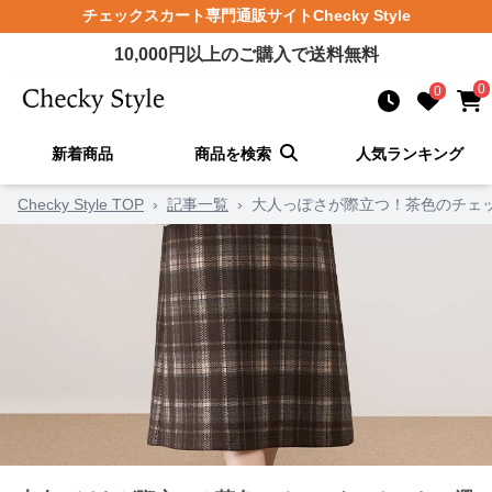
チェックスカート
専門通販サイト
Checky Style
10,000
円以上のご購入で送料無料
0
0
新着商品
商品を検索
人気ランキング
Checky Style TOP
›
記事一覧
›
大人っぽさが際立つ！茶色のチェッ