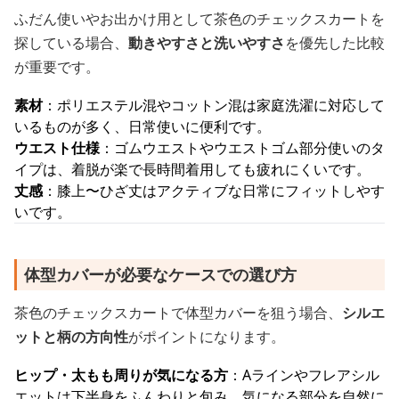
ふだん使いやお出かけ用として茶色のチェックスカートを
探している場合、
動きやすさと洗いやすさ
を優先した比較
が重要です。
素材
：ポリエステル混やコットン混は家庭洗濯に対応して
いるものが多く、日常使いに便利です。
ウエスト仕様
：ゴムウエストやウエストゴム部分使いのタ
イプは、着脱が楽で長時間着用しても疲れにくいです。
丈感
：膝上〜ひざ丈はアクティブな日常にフィットしやす
いです。
体型カバーが必要なケースでの選び方
茶色のチェックスカートで体型カバーを狙う場合、
シルエ
ットと柄の方向性
がポイントになります。
ヒップ・太もも周りが気になる方
：Aラインやフレアシル
エットは下半身をふんわりと包み、気になる部分を自然に