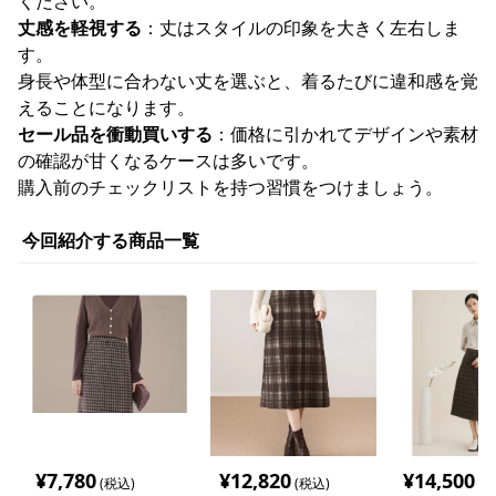
ください。
丈感を軽視する
：丈はスタイルの印象を大きく左右しま
す。
身長や体型に合わない丈を選ぶと、着るたびに違和感を覚
えることになります。
セール品を衝動買いする
：価格に引かれてデザインや素材
の確認が甘くなるケースは多いです。
購入前のチェックリストを持つ習慣をつけましょう。
今回紹介する商品一覧
¥
7,780
¥
12,820
¥
14,500
(税込)
(税込)
(税