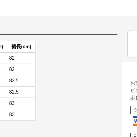
)
裾長(cm)
82
82
82.5
お
ビ
82.5
応
83
83
P