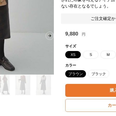
ない存在となるでしょう。
ご注文確定か
9,880
円
Next slide
サイズ
XS
S
M
カラー
ブラウン
ブラック
購
カー