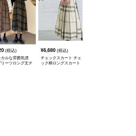
20
¥
6,680
¥
6,760
(税込)
(税込)
(税込)
シカルな雰囲気漂
チェックスカート チェ
チェックスカート チェ
プリーツロング丈チ
ック柄ロングスカート
ック柄ロング丈フレアス
ク柄スカート
体型カバー 大人カジュ
カート ウエストゴム全6
アル 全色展開
色