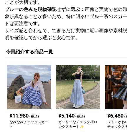
ことが大切です。
ブルーの色みを現物確認せずに選ぶ
：画像と実物で色の印
象が異なることが多いため、特に明るいブルー系のスカー
トは要注意です。
サイズ感と合わせて、できるだけ実物に近い画像や素材説
明を確認してから選ぶと安心です。
今回紹介する商品一覧
¥
11,980
¥
5,140
¥
6,480
(税込)
(税込)
(税込
なみなみチェックスカー
ガーリーなチェック柄ロ
レトロかわいい
ト
ングスカート✨
チェックスカー