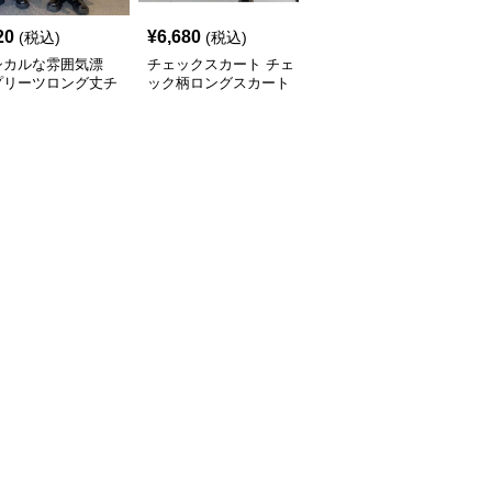
20
¥
6,680
¥
6,760
(税込)
(税込)
(税込)
シカルな雰囲気漂
チェックスカート チェ
チェックスカート チェ
プリーツロング丈チ
ック柄ロングスカート
ック柄ロング丈フレアス
ク柄スカート
体型カバー 大人カジュ
カート ウエストゴム全6
アル 全色展開
色