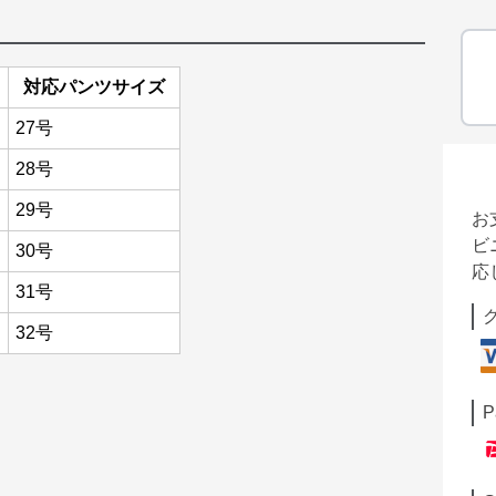
対応パンツサイズ
27号
28号
29号
お
ビ
30号
応
31号
32号
P