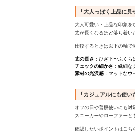
「大人っぽく上品に見
大人可愛い・上品な印象を
丈が長くなるほど落ち着い
比較するときは以下の軸で
丈の長さ
：ひざ下〜ふくら
チェックの細かさ
：繊細な
素材の光沢感
：マットなウ
「カジュアルにも使い
オフの日や普段使いにも対
スニーカーやローファーと
確認したいポイントはこち