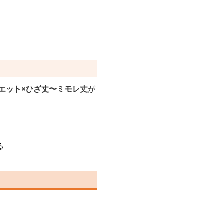
エット×ひざ丈〜ミモレ丈
が
る