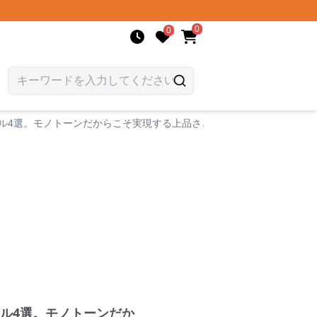
0
0
ル4選。モノトーンだからこそ実現する上品さと着回し力が魅力
ル4選。モノトーンだか