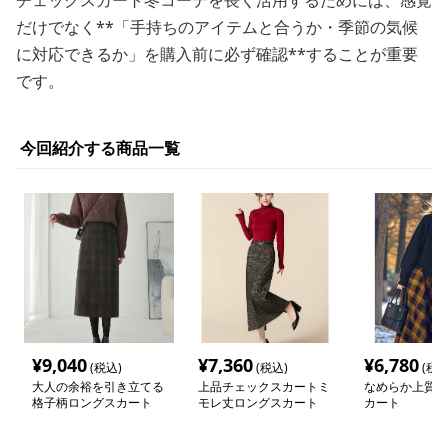
チェックスカート冬コーデを長く活用するためには、感覚
だけでなく**「手持ちのアイテムと合うか・季節の気候
に対応できるか」を購入前に必ず確認**することが重要
です。
今回紹介する商品一覧
¥
9,040
¥
7,360
¥
6,780
(税込)
(税込)
(税込
大人の余裕を引き立てる
上品チェックスカートミ
なめらか上質チ
格子柄ロングスカート
モレ丈ロングスカート
カート