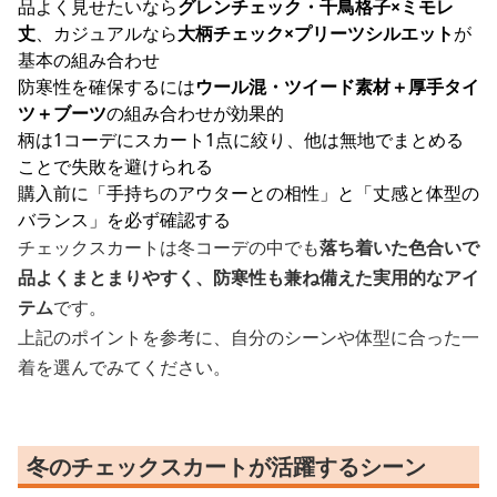
品よく見せたいなら
グレンチェック・千鳥格子×ミモレ
丈
、カジュアルなら
大柄チェック×プリーツシルエット
が
基本の組み合わせ
防寒性を確保するには
ウール混・ツイード素材＋厚手タイ
ツ＋ブーツ
の組み合わせが効果的
柄は1コーデにスカート1点に絞り、他は無地でまとめる
ことで失敗を避けられる
購入前に「手持ちのアウターとの相性」と「丈感と体型の
バランス」を必ず確認する
チェックスカートは冬コーデの中でも
落ち着いた色合いで
品よくまとまりやすく、防寒性も兼ね備えた実用的なアイ
テム
です。
上記のポイントを参考に、自分のシーンや体型に合った一
着を選んでみてください。
冬のチェックスカートが活躍するシーン