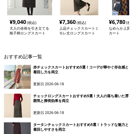
¥
9,040
¥
7,360
¥
6,780
(税込)
(税込)
(税込
大人の余裕を引き立てる
上品チェックスカートミ
なめらか上質チ
格子柄ロングスカート
モレ丈ロングスカート
カート
おすすめ記事一覧
赤チェックスカートおすすめ5選！コーデが華やぐ存在感と
着回し力を両立
更新日
2026-06-18
チェックロングスカートおすすめ5選！大人の落ち着いた雰
囲気と脚長効果を両立
更新日
2026-06-18
タータンチェックスカートおすすめ5選！トラッドな魅力と
着回しやすさを両立