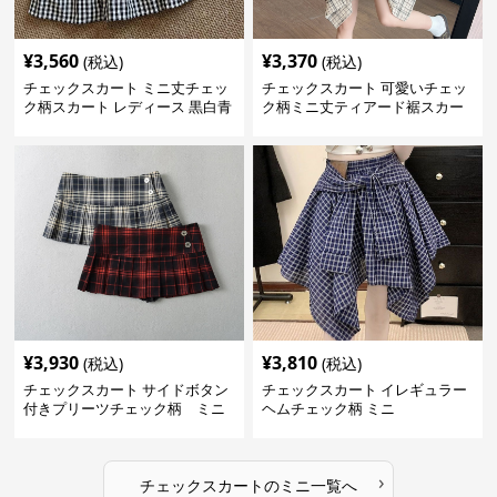
¥
3,560
¥
3,370
(税込)
(税込)
チェックスカート ミニ丈チェッ
チェックスカート 可愛いチェッ
ク柄スカート レディース 黒白青
ク柄ミニ丈ティアード裾スカー
格子 2色展開
ト
¥
3,930
¥
3,810
(税込)
(税込)
チェックスカート サイドボタン
チェックスカート イレギュラー
付きプリーツチェック柄 ミニ
ヘムチェック柄 ミニ
›
チェックスカート
の
ミニ
一覧へ