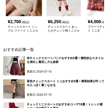
¥
2,700
¥
6,250
¥
4,000
(税込)
(税込)
(税込
チェックスカート シン
チェックスカート あっ
プリーツチェッ
プル ツイード ミニスカ
たかチェック柄ミニスカ
ト ミニ丈
ート
ート
おすすめ記事一覧
赤チェックスカートパンクおすすめ5選！個性的なスタイル
を演出し着回し力も抜群
更新日
2026-07-10
茶色チェックスカート ミニおすすめ5選！脚長効果が叶って
大人っぽく着こなせる
更新日
2026-07-10
チェックミニスカートのおすすめコーデ10選！トレンド感