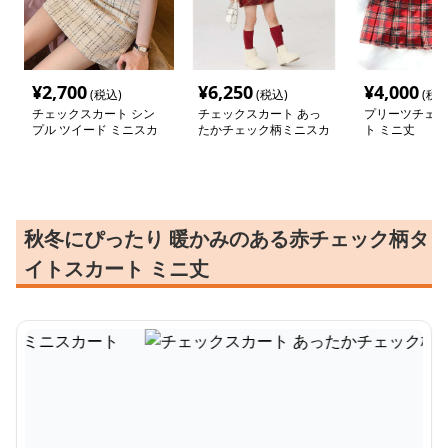
¥
2,700
¥
6,250
¥
4,000
(税込)
(税込)
(税込
チェックスカート シン
チェックスカート あっ
プリーツチェッ
プル ツイード ミニスカ
たかチェック柄ミニスカ
ト ミニ丈
ート
ート
秋冬にぴったり 暖かみのある赤チェック柄タ
イトスカート ミニ丈