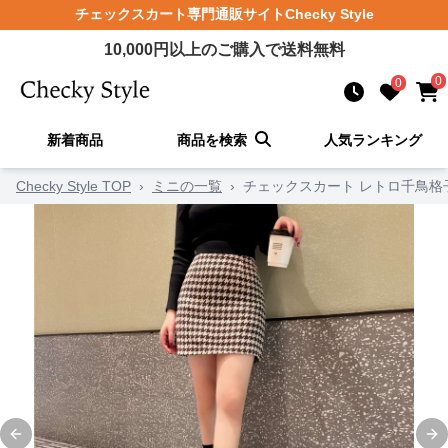
チェックスカート
専門通販サイト
Checky Style
10,000
円以上のご購入で送料無料
0
0
新着商品
商品を検索
人気ランキング
Checky Style TOP
›
ミニの一覧
›
チェックスカート レトロ千鳥格
Previous slide
Ne