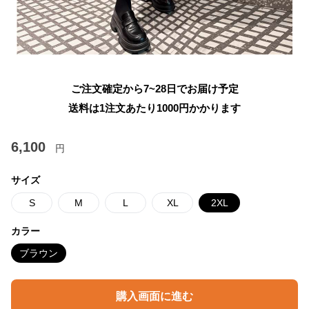
ご注文確定から7~28日でお届け予定
送料は1注文あたり
1000
円かかります
6,100
円
サイズ
S
M
L
XL
2XL
カラー
ブラウン
購入画面に進む