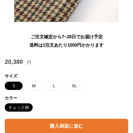
ご注文確定から7~28日でお届け予定
送料は1注文あたり
1000
円かかります
20,380
円
サイズ
S
M
L
XL
カラー
チェック柄
購入画面に進む