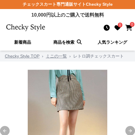
チェックスカート
専門通販サイト
Checky Style
10,000
円以上のご購入で送料無料
0
0
新着商品
商品を検索
人気ランキング
Checky Style TOP
›
ミニの一覧
›
レトロ調チェックスカート
Previous slide
Ne