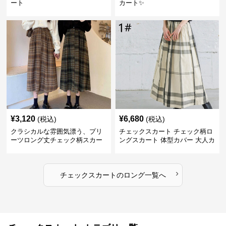
ート
カート✨
¥
3,120
¥
6,680
(税込)
(税込)
クラシカルな雰囲気漂う、プリ
チェックスカート チェック柄ロ
ーツロング丈チェック柄スカー
ングスカート 体型カバー 大人カ
ト
ジュアル 全色展開
›
チェックスカート
の
ロング
一覧へ