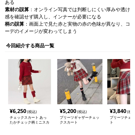
ある
素材の誤算
：オンライン写真では判断しにくい厚みや透け
感を確認せず購入し、インナーが必要になる
柄の誤算
：画面上で見た赤と実物の赤の色味が異なり、コ
ーデのイメージが変わってしまう
今回紹介する商品一覧
¥
6,250
¥
5,200
¥
3,840
(税込)
(税込)
(税込
チェックスカート あっ
プリーツギャザーチェッ
プリーツチェッ
たかチェック柄ミニスカ
クスカート
ト
ート