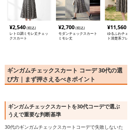
¥
2,540
¥
2,700
¥
11,560
(税込)
(税込)
(税
レトロ調ミモレ丈チェッ
モダンチェックスカート
ゆるふわチェッ
クスカート
ミモレ丈
ト清楚系フレア
ギンガムチェックスカート コーデ 30代の選
び方｜まず押さえるべきポイント
ギンガムチェックスカートを30代コーデで選ぶ
うえで重要な判断基準
30代のギンガムチェックスカートコーデで失敗しないた