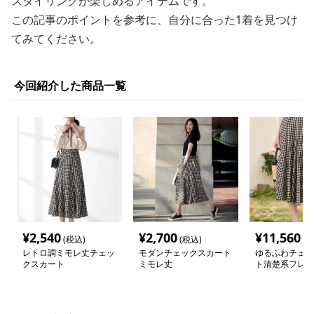
スタイリングが楽しめるアイテムです。
この記事のポイントを参考に、自分に合った1着を見つけ
てみてください。
今回紹介した商品一覧
¥
2,540
¥
2,700
¥
11,560
(税込)
(税込)
(税
レトロ調ミモレ丈チェッ
モダンチェックスカート
ゆるふわチェッ
クスカート
ミモレ丈
ト清楚系フレア