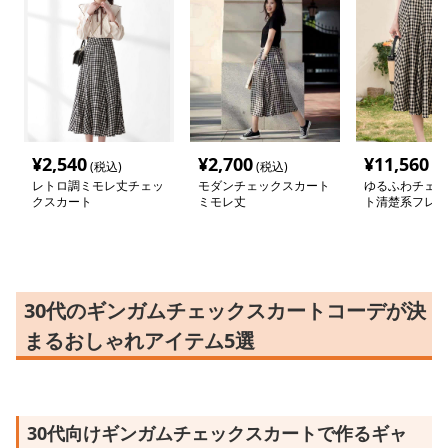
¥
2,540
¥
2,700
¥
11,560
(税込)
(税込)
(税
レトロ調ミモレ丈チェッ
モダンチェックスカート
ゆるふわチェッ
クスカート
ミモレ丈
ト清楚系フレア
30代のギンガムチェックスカートコーデが決
まるおしゃれアイテム5選
30代向けギンガムチェックスカートで作るギャ