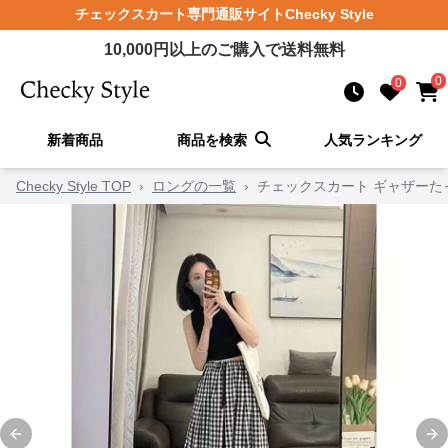
チェックスカート
専門通販サイト
Checky Style
10,000
円以上のご購入で送料無料
0
0
新着商品
商品を検索
人気ランキング
Checky Style TOP
›
ロングの一覧
›
チェックスカート ギャザーた
Previous slide
Ne