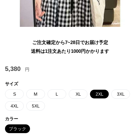
ご注文確定から7~28日でお届け予定
送料は1注文あたり
1000
円かかります
5,380
円
サイズ
S
M
L
XL
2XL
3XL
4XL
5XL
カラー
ブラック