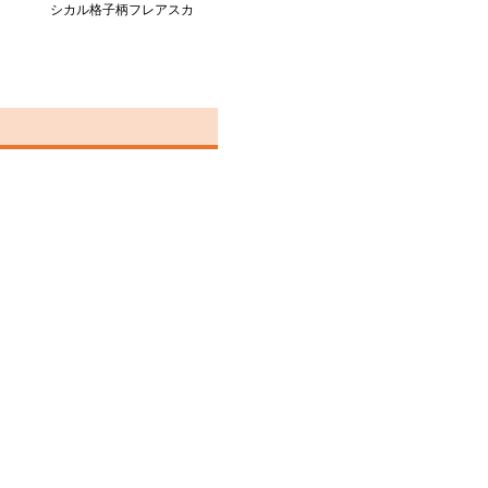
シカル格子柄フレアスカ
ート