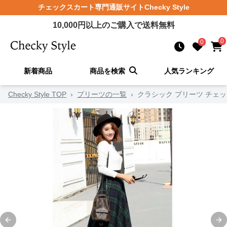
チェックスカート
専門通販サイト
Checky Style
10,000
円以上のご購入で送料無料
0
0
新着商品
商品を検索
人気ランキング
Checky Style TOP
›
プリーツの一覧
›
クラシック プリーツ チェ
Previous slide
Ne