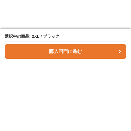
選択中の商品: 2XL / ブラック
選択中の商品: 2XL / ブラック
購入画面に進む
購入画面に進む
Checky Style
について