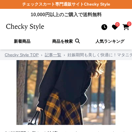
チェックスカート
専門通販サイト
Checky Style
10,000
円以上のご購入で送料無料
0
0
新着商品
商品を検索
人気ランキング
Checky Style TOP
›
記事一覧
›
妊娠期間も美しく快適に！マタニ