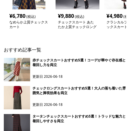
¥
6,780
¥
9,880
¥
4,980
(税込)
(税込)
(税込
なめらか上質チェックス
チェックスカート あた
クラシカルプリ
カート
たか上質チェックロング
ックスカート
スカート
おすすめ記事一覧
赤チェックスカートおすすめ5選！コーデが華やぐ存在感と
着回し力を両立
更新日
2026-06-18
チェックロングスカートおすすめ5選！大人の落ち着いた雰
囲気と脚長効果を両立
更新日
2026-06-18
タータンチェックスカートおすすめ5選！トラッドな魅力と
着回しやすさを両立