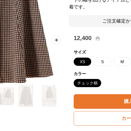
着です。
ご注文確定か
12,400
円
Next slide
サイズ
XS
S
M
カラー
チェック柄
購
カー