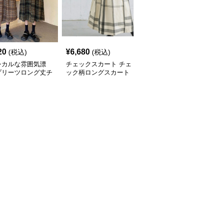
20
¥
6,680
¥
6,760
(税込)
(税込)
(税込)
シカルな雰囲気漂
チェックスカート チェ
チェックスカート チェ
プリーツロング丈チ
ック柄ロングスカート
ック柄ロング丈フレアス
ク柄スカート
体型カバー 大人カジュ
カート ウエストゴム全6
アル 全色展開
色