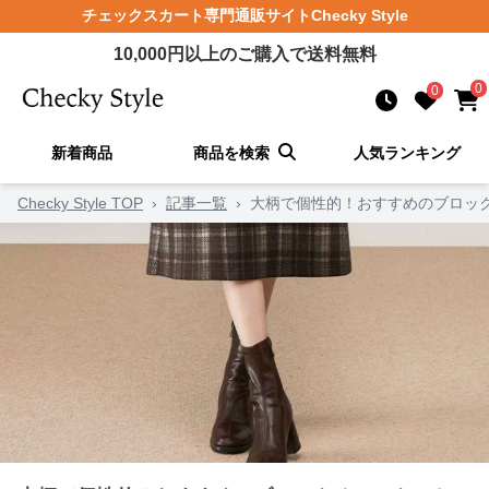
チェックスカート
専門通販サイト
Checky Style
10,000
円以上のご購入で送料無料
0
0
新着商品
商品を検索
人気ランキング
Checky Style TOP
›
記事一覧
›
大柄で個性的！おすすめのブロック