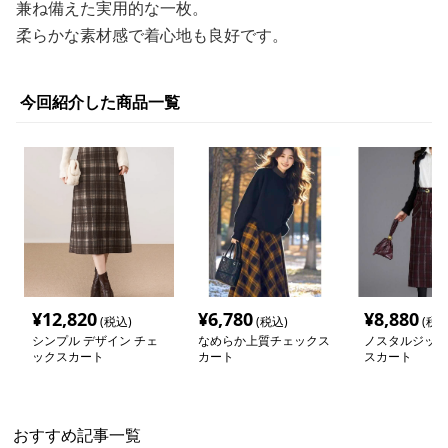
兼ね備えた実用的な一枚。
柔らかな素材感で着心地も良好です。
今回紹介した商品一覧
¥
12,820
¥
6,780
¥
8,880
(税込)
(税込)
(税込
シンプル デザイン チェ
なめらか上質チェックス
ノスタルジック
ックスカート
カート
スカート
おすすめ記事一覧