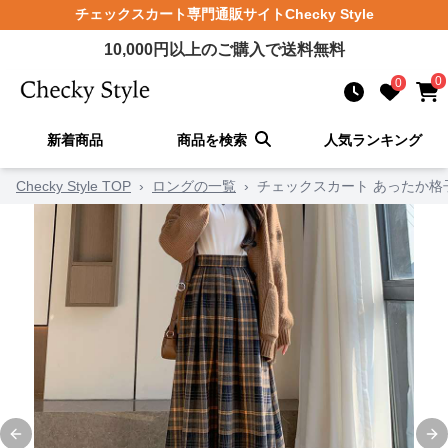
チェックスカート
専門通販サイト
Checky Style
10,000
円以上のご購入で送料無料
0
0
新着商品
商品を検索
人気ランキング
Checky Style TOP
›
ロングの一覧
›
チェックスカート あったか格
Previous slide
Ne