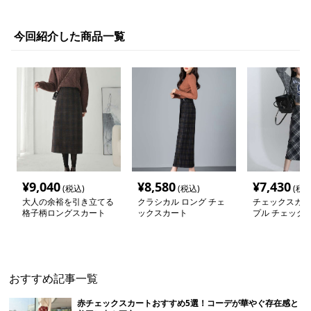
今回紹介した商品一覧
¥
9,040
¥
8,580
¥
7,430
(税込)
(税込)
(税込
大人の余裕を引き立てる
クラシカル ロング チェ
チェックスカー
格子柄ロングスカート
ックスカート
プル チェック柄
スカート
おすすめ記事一覧
赤チェックスカートおすすめ5選！コーデが華やぐ存在感と