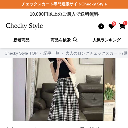
チェックスカート
専門通販サイト
Checky Style
10,000
円以上のご購入で送料無料
0
0
新着商品
商品を検索
人気ランキング
Checky Style TOP
›
記事一覧
›
大人のロングチェックスカート7