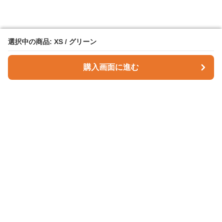
選択中の商品: XS / グリーン
選択中の商品: XS / グリーン
購入画面に進む
購入画面に進む
Checky Style
について