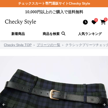
チェックスカート
専門通販サイト
Checky Style
10,000
円以上のご購入で送料無料
0
0
新着商品
商品を検索
人気ランキング
Checky Style TOP
›
プリーツの一覧
›
クラシックプリーツチェッ
Previous slide
Ne