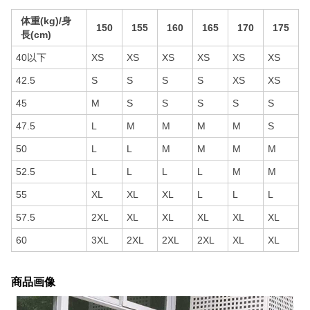
体重(kg)/身
150
155
160
165
170
175
長(cm)
40以下
XS
XS
XS
XS
XS
XS
42.5
S
S
S
S
XS
XS
45
M
S
S
S
S
S
47.5
L
M
M
M
M
S
50
L
L
M
M
M
M
52.5
L
L
L
L
M
M
55
XL
XL
XL
L
L
L
57.5
2XL
XL
XL
XL
XL
XL
60
3XL
2XL
2XL
2XL
XL
XL
商品画像