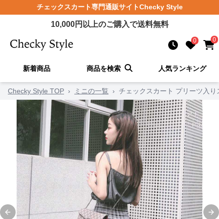
チェックスカート
専門通販サイト
Checky Style
10,000
円以上のご購入で送料無料
0
0
新着商品
商品を検索
人気ランキング
Checky Style TOP
›
ミニの一覧
›
チェックスカート プリーツ入り
Previous slide
Ne