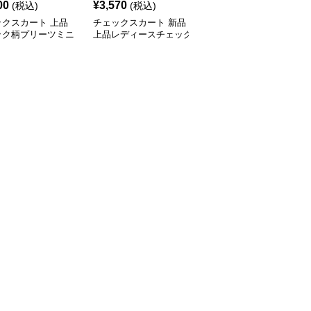
00
¥
3,570
¥
3,370
(税込)
(税込)
(税込)
ックスカート 上品
チェックスカート 新品
チェックスカート 可愛
ック柄プリーツミニ
上品レディースチェック
いチェック柄ミニ丈ティ
ート ベルト付き
柄ミニスカート2色展開
アード裾スカート