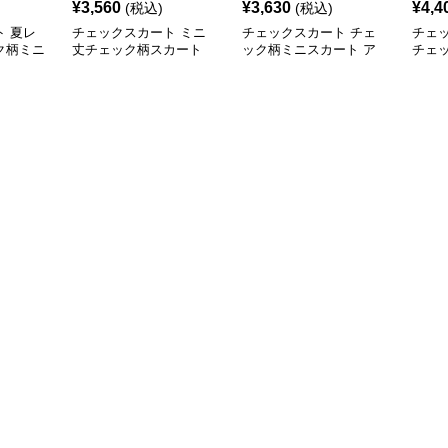
¥
3,560
¥
3,630
¥
4,4
(税込)
(税込)
 夏レ
チェックスカート ミニ
チェックスカート チェ
チェ
ク柄ミニ
丈チェック柄スカート
ック柄ミニスカート ア
チェ
開
レディース 黒白青格子 2
シンメトリーデザイン
スカ
色展開
レディース