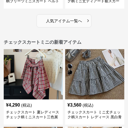
柄プリーツミニスカート ベルト
ク柄ミニ丈ティアード裾スカー
付き
ト
›
人気アイテム一覧へ
チェックスカートミニの新着アイテム
¥
4,290
¥
3,560
(税込)
(税込)
チェックスカート 夏レディース
チェックスカート ミニ丈チェッ
チェック柄ミニスカート三色展
ク柄スカート レディース 黒白青
開
格子 2色展開