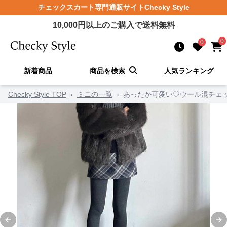
チェックスカート
専門通販サイト
Checky Style
10,000
円以上のご購入で送料無料
0
0
新着商品
商品を検索
人気ランキング
Checky Style TOP
›
ミニの一覧
›
あったか可愛い♡ウール混チェ
Previous slide
Ne