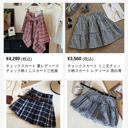
¥
4,290
¥
3,560
(税込)
(税込)
チェックスカート 夏レディース
チェックスカート ミニ丈チェッ
チェック柄ミニスカート三色展
ク柄スカート レディース 黒白青
開
格子 2色展開