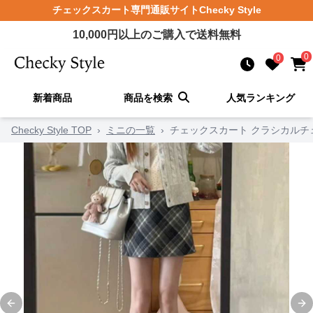
チェックスカート
専門通販サイト
Checky Style
10,000
円以上のご購入で送料無料
0
0
新着商品
商品を検索
人気ランキング
Checky Style TOP
›
ミニの一覧
›
チェックスカート クラシカルチ
Previous slide
Ne