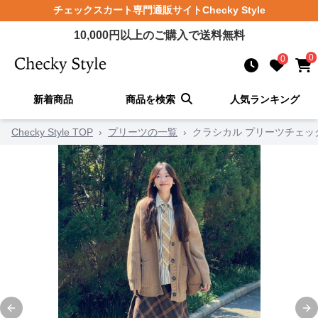
チェックスカート
専門通販サイト
Checky Style
10,000
円以上のご購入で送料無料
0
0
新着商品
商品を検索
人気ランキング
Checky Style TOP
›
プリーツの一覧
›
クラシカル プリーツチェッ
Previous slide
Ne