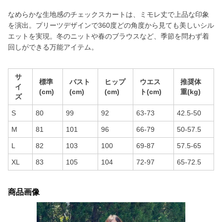
なめらかな生地感のチェックスカートは、ミモレ丈で上品な印象
を演出。プリーツデザインで360度どの角度から見ても美しいシル
エットを実現。冬のニットや春のブラウスなど、季節を問わず着
回しができる万能アイテム。
サ
標準
バスト
ヒップ
ウエス
推奨体
イ
(cm)
(cm)
(cm)
ト(cm)
重(kg)
ズ
S
80
99
92
63-73
42.5-50
M
81
101
96
66-79
50-57.5
L
82
103
100
69-87
57.5-65
XL
83
105
104
72-97
65-72.5
商品画像